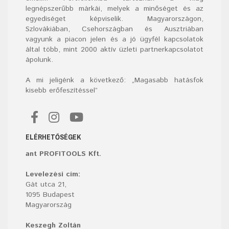
legnépszerűbb márkái, melyek a minőséget és az
egyediséget képviselik. Magyarországon,
Szlovákiában, Csehországban és Ausztriában
vagyunk a piacon jelen és a jó ügyfél kapcsolatok
által több, mint 2000 aktív üzleti partnerkapcsolatot
ápolunk.
A mi jeligénk a következő: „Magasabb hatásfok
kisebb erőfeszítéssel”
ELÉRHETŐSÉGEK
ant PROFITOOLS Kft.
Levelezési cím:
Gát utca 21,
1095 Budapest
Magyarország
Keszegh Zoltán