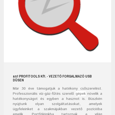
ant
PROFITOOLS
Kft.
- VEZETŐ FORGALMAZÓ USB
DÜSEN
Már
30
éve támogatjuk a hatékony csőszerelést.
Professzionális víz-gáz-fűtés szerelő
gépek
növelik a
hatékonyságot és egyben a hasznot is. Büszkén
nyújtunk olyan szolgáltatásokat, amelyek
ügyfeleinket a szakmájukban vezető pozícióba
emelik. Portfóliónkba tartoznak a világ