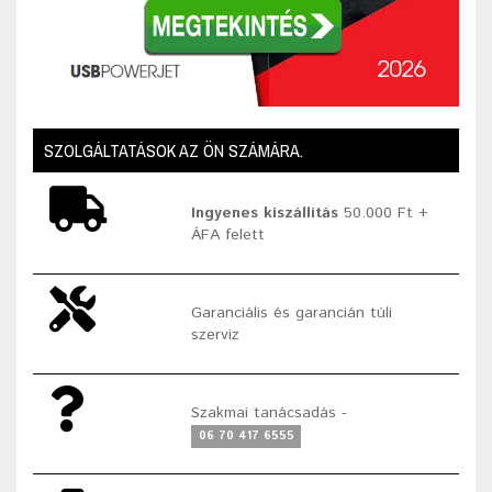
SZOLGÁLTATÁSOK AZ ÖN SZÁMÁRA.
Ingyenes kiszállítás
50.000 Ft +
ÁFA felett
Garanciális és garancián túli
szerviz
Szakmai tanácsadás -
06 70 417 6555