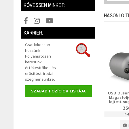
KÖVESSEN MINKET:
HASONLÓ 
KARRIER:
Csatlakozzon
hozzánk.
Folyamatosan
keresünk
értékesítőket és
erősítést irodai
szegmensünkre.
SZABAD POZÍCIÓK LISTÁJA
USB Düsen
Magastelj
lejtett su
35
44