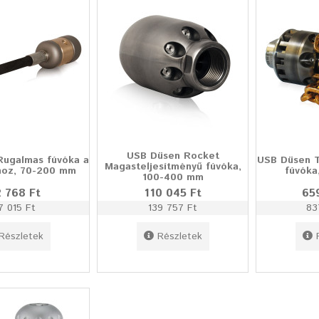
USB Düsen Rocket
Rugalmas fúvóka a
USB Düsen T
Magasteljesítményű fúvóka,
hoz, 70-200 mm
fúvóka
100-400 mm
 768 Ft
110 045 Ft
65
7 015 Ft
139 757 Ft
83
Részletek
Részletek