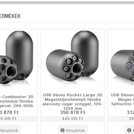
TERMÉKEK
USB Düsen Rocket Large 3D
USB Düsen 
 Combinator 3D
Magasteljesítményű fúvóka
Magas t
esítméyű fúvóka
alacsony sugár szöggel, 120-
faltisztít
gárral, 200-1000
1200 mm
0 878 Ft
350 878 Ft
31
5 615 Ft
445 615 Ft
39
Részletek
Részletek