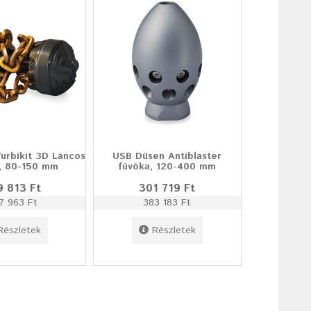
urbikit 3D Láncos
USB Düsen Antiblaster
, 80-150 mm
fúvóka, 120-400 mm
9 813 Ft
301 719 Ft
7 963 Ft
383 183 Ft
Részletek
Részletek