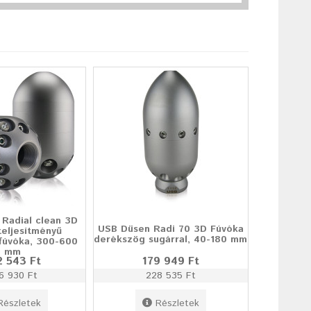
Radial clean 3D
USB Düsen Radi 70 3D Fúvóka
eljesítményű
derékszög sugárral, 40-180 mm
ó fúvóka, 300-600
mm
2 543 Ft
179 949 Ft
6 930 Ft
228 535 Ft
Részletek
Részletek