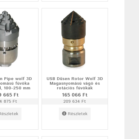
n Pipe wolf 3D
USB Düsen Rotor Wolf 3D
omású fúvóka
Magasnyomású vágó és
el, 100-250 mm
rotációs fúvókák
9 665 Ft
165 066 Ft
4 875 Ft
209 634 Ft
Részletek
Részletek