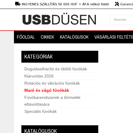
Ft
INGYENES SZÁLLÍTÁS 50 000 HUF + ÁFA nélkül felett
Garanciá
Szaktanácsadás
FŐOLDAL
CIKKEK
KATALÓGUSOK
VÁSÁRLÁSI FELTÉT
KATEGÓRIÁK
Duguláselhárító és öblítő fúvókák
Kiárusítás 2026
Rotációs és vibrációs fúvókák
Maró és vágó fúvókák
Fúvókarendszerek a törmelék
eltávolítására
Speciális fúvókák
KATALÓGUSOK