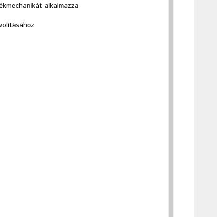
dékmechanikát alkalmazza
volításához