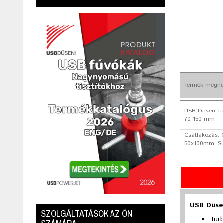
Termék megne
USB Düsen Tu
70-150 mm
Csatlakozás: 
50x100mm; Súl
USB Düse
SZOLGÁLTATÁSOK AZ ÖN
Turb