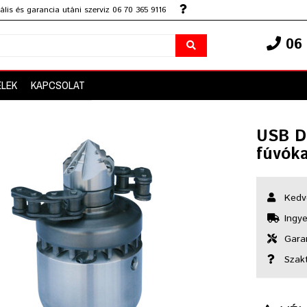
lis és garancia utáni szerviz 06 70 365 9116
06 
ELEK
KAPCSOLAT
USB D
fúvók
Kedv
Ingye
Garan
Szak