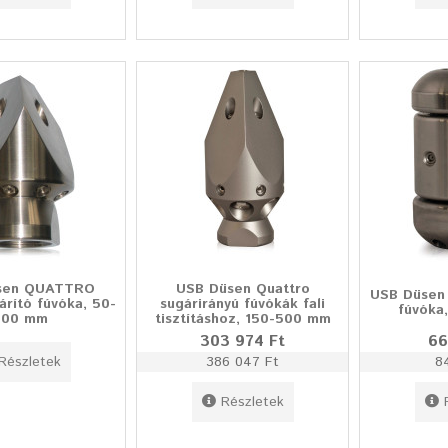
sen QUATTRO
USB Düsen Quattro
USB Düsen 
árító fúvóka, 50-
sugárirányú fúvókák fali
fúvóka
600 mm
tisztításhoz, 150-500 mm
303 974 Ft
66
Részletek
386 047 Ft
8
Részletek