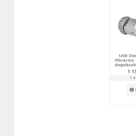
USB Dü
Vibrációs
duguláso
1 1
1 4