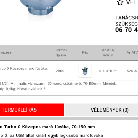
VÉL
TANÁCSR
SZÜKSÉG
06 70 
Termék
Ár ÁFA
vezése
Kép
Ár ÁFA
típusa
nélkül
rbo 0 Közepes maró fúvóka,
2000
414 470 Ft
526 37
G1/2"; Minimális vízhozam: 30l/perc; csőátmérő: 70-150mm; Méretek:
y: 0,4kg; Hátsó nyílások 6;
TERMÉKLEÍRÁS
VÉLEMÉNYEK (0)
n Turbo 0 Közepes maró fúvóka, 70-150 mm
o 0, az USB által kínált egyik legkisebb marófúvóka