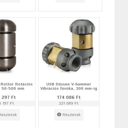
Rottor Rotációs
USB Düssen V-hammer
, 50-500 mm
Vibrációs fúvóka, 300 mm-ig
 297 Ft
174 086 Ft
4 197 Ft
221 089 Ft
Részletek
Részletek