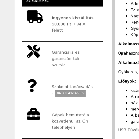
SZÁMÁRA.
A l
Ez 
Nag
Ingyenes kiszállítás
Rend
50.000 Ft + ÁFA
Gyo
felett
Kép
Alkalmas
Garanciális és
Újrahaszno
garancián túli
Alkalmazá
szerviz
Gyökeres, 
Előnyök:
Szakmai tanácsadás
kiz
-
06 70 417 6555
A r
ház
mér
Gépek bemutatója
A be
közvetlenül az Ön
gara
telephelyén
USB Fúvók