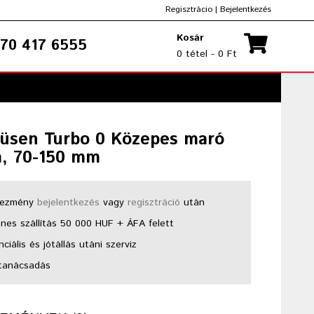
Regisztrácio
|
Bejelentkezés
Kosár
70 417 6555
0 tétel - 0 Ft
üsen Turbo 0 Közepes maró
a, 70-150 mm
ezmény
bejelentkezés
vagy
regisztráció
után
nes szállítás 50 000 HUF + ÁFA felett
ciális és jótállás utáni szerviz
tanácsadás