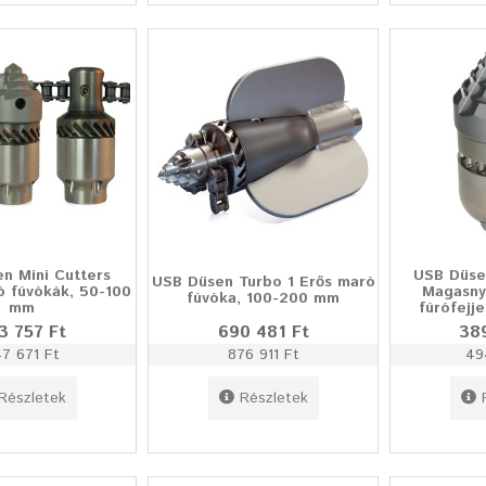
n Mini Cutters
USB Düse
USB Düsen Turbo 1 Erős maró
ó fúvókák, 50-100
Magasny
fúvóka, 100-200 mm
mm
fúrófejj
3 757 Ft
690 481 Ft
38
7 671 Ft
876 911 Ft
49
Részletek
Részletek