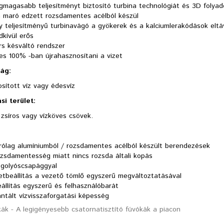
egmagasabb teljesítményt biztosító turbina technológiát és 3D folya
a maró edzett rozsdamentes acélból készül
y teljesítményű turbinavágó a gyökerek és a kalciumlerakódások eltá
kívül erős
rs késváltó rendszer
es 100% -ban újrahasznosítani a vizet
ság
:
sított víz vagy édesvíz
si terület:
zsíros vagy vízköves csövek.
árólag alumíniumból / rozsdamentes acélból készült berendezések
ozsdamentesség miatt nincs rozsda általi kopás
 golyóscsapággyal
etbeállítás a vezető tömlő egyszerű megváltoztatásával
állítás egyszerű és felhasználóbarát
ntált vízvisszaforgatási képesség
ák - A legigényesebb csatornatisztító fúvókák a piacon