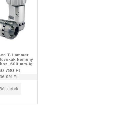
sen T-Hammer
 fúvókák kemény
khoz, 600 mm-ig
30 780 Ft
36 091 Ft
Részletek