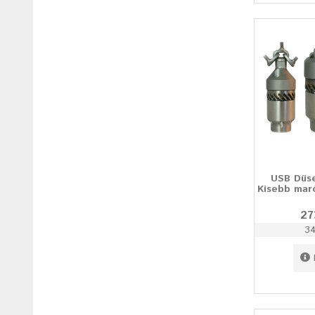
USB Düse
Kisebb mar
27
34