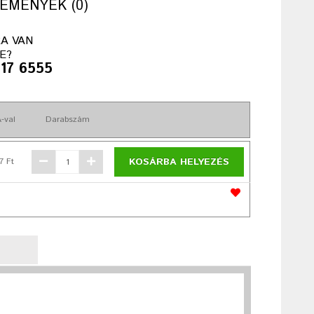
EMÉNYEK (0)
A VAN
E?
417 6555
-val
Darabszám
KOSÁRBA HELYEZÉS
7 Ft