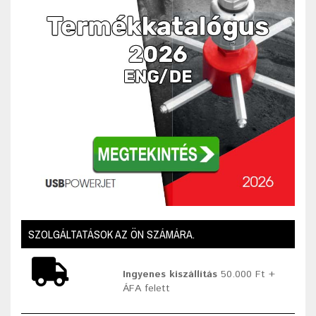
SZOLGÁLTATÁSOK AZ ÖN SZÁMÁRA.
Ingyenes kiszállítás
50.000 Ft +
ÁFA felett