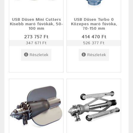
USB Düsen Mini Cutters
USB Düsen Turbo 0
Kisebb maró fúvókák, 50-
Közepes maró fúvóka,
100 mm
70-150 mm
273 757 Ft
414 470 Ft
347 671 Ft
526 377 Ft
Részletek
Részletek