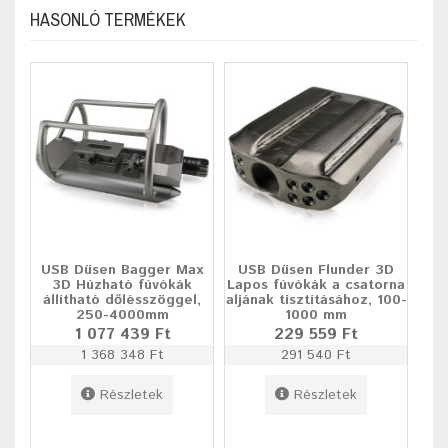
HASONLÓ TERMÉKEK
USB Düsen Bagger Max
USB Düsen Flunder 3D
3D Húzható fúvókák
Lapos fúvókák a csatorna
állítható dőlésszöggel,
aljának tisztításához, 100-
250-4000mm
1000 mm
1 077 439 Ft
229 559 Ft
1 368 348 Ft
291 540 Ft
Részletek
Részletek