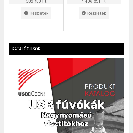
383 183 Ft
1 436 091 Ft
Részletek
Részletek
KATALÓGUSOK