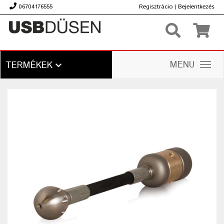
06704176555
Regisztrácio
|
Bejelentkezés
Ft
MENU
TERMÉKEK