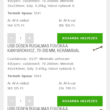
40l/perc; csőátmérő: 70-200mm; Méretek:
32x230mm; Súly: 0,25kg; Hátsó nyílások 6;
Termék típusa:
1241
Ár ÁFA nélkül
Ár ÁFA-val
146 575 Ft
186 150 Ft
KOSÁRBA HELYEZÉS
USB DÜSEN RUGALMAS FÚVÓKA A
KANYAROKHOZ, 70-200 MM, KERÁMIÁVAL
Csatlakozás: G1/2"; Minimális vízhozam:
40l/perc; csőátmérő: 70-200mm; Méretek:
40x240mm; Súly: 0,45kg; Hátsó nyílások 6;
Termék típusa:
1243
Ár ÁFA nélkül
Ár ÁFA-val
169 125 Ft
214 789 Ft
KOSÁRBA HELYEZÉS
USB DÜSEN RUGALMAS FÚVÓKA A