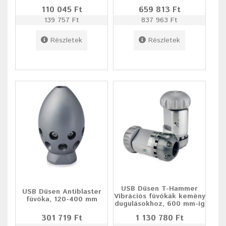
110 045 Ft
659 813 Ft
139 757 Ft
837 963 Ft
Részletek
Részletek
USB Düsen T-Hammer
USB Düsen Antiblaster
Vibrációs fúvókák kemény
fúvóka, 120-400 mm
dugulásokhoz, 600 mm-ig
301 719 Ft
1 130 780 Ft