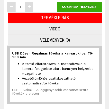
KOSÁRBA HELYEZÉS
TERMÉKLEÍRÁS
VIDEÓ
VÉLEMÉNYEK (0)
USB Düsen Rugalmas fúvóka a kanyarokhoz, 70-
200 mm
A tömlő elfordításával a tisztítófúvóka a
kamera felügyelete alatt bármilyen helyzetbe
mozgatható
Vezetőtömlőhöz csatlakoztatható
csatornatisztító fúvóka
USB Fúvókák - A legigényesebb csatornatisztító
fúvókák a piacon