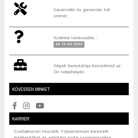
Garanciális és garancián túli
szerviz
Szakmai tanácsadás -
06 70 417 6555
Gépek bemutatója közvetlenül az
Ön telephelyén
KÖVESSEN MINKET:
KARRIER:
Csatlakozzon hozzánk. Folyamatosan keresünk
értékesítőket és erősítést irodai szegmensünkre.