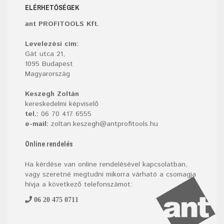
ELÉRHETŐSÉGEK
ant PROFITOOLS Kft.
Levelezési cím:
Gát utca 21,
1095 Budapest
Magyarország
Keszegh Zoltán
kereskedelmi képviselő
tel.:
06 70 417 6555
e-mail:
zoltan.keszegh@antprofitools.hu
Online rendelés
Ha kérdése van online rendelésével kapcsolatban,
vagy szeretné megtudni mikorra várható a csomagja
hívja a következő telefonszámot:
06 20 475 0711