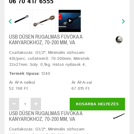
06 70 417 6555
USB DÜSEN RUGALMAS FÚVÓKA A
KANYAROKHOZ, 70-200 MM, VA
Csatlakozás: G1/2"; Minimális vízhozam:
40l/perc; csőátmérő: 70-200mm; Méretek:
32x27mm; Súly: 0,1kg; Hátsó nyílások 4;
Termék típusa:
1240
Ár ÁFA nélkül
Ár ÁFA-val
52 768 Ft
67 015 Ft
KOSÁRBA HELYEZÉS
USB DÜSEN RUGALMAS FÚVÓKA A
KANYAROKHOZ, 70-200 MM, VA
Csatlakozás: G1/2"; Minimális vízhozam: