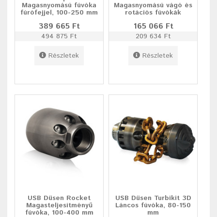
Magasnyomású fúvóka
Magasnyomású vágó és
fúrófejjel, 100-250 mm
rotációs fúvókák
389 665 Ft
165 066 Ft
494 875 Ft
209 634 Ft
Részletek
Részletek
USB Düsen Rocket
USB Düsen Turbikit 3D
Magasteljesítményű
Láncos fúvóka, 80-150
fúvóka, 100-400 mm
mm