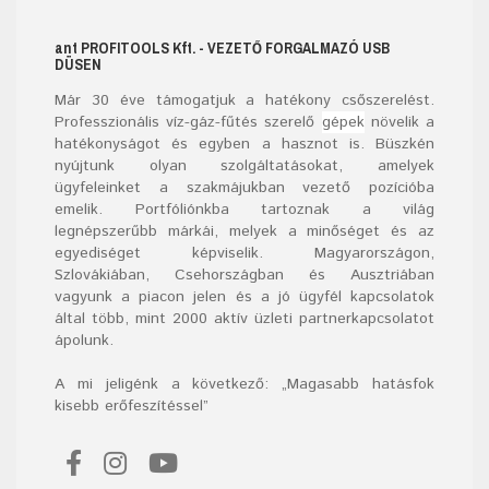
ant
PROFITOOLS
Kft.
- VEZETŐ FORGALMAZÓ USB
DÜSEN
Már
30
éve támogatjuk a hatékony csőszerelést.
Professzionális víz-gáz-fűtés szerelő
gépek
növelik a
hatékonyságot és egyben a hasznot is. Büszkén
nyújtunk olyan szolgáltatásokat, amelyek
ügyfeleinket a szakmájukban vezető pozícióba
emelik. Portfóliónkba tartoznak a világ
legnépszerűbb márkái, melyek a minőséget és az
egyediséget képviselik. Magyarországon,
Szlovákiában, Csehországban és Ausztriában
vagyunk a piacon jelen és a jó ügyfél kapcsolatok
által több, mint 2000 aktív üzleti partnerkapcsolatot
ápolunk.
A mi jeligénk a következő: „Magasabb hatásfok
kisebb erőfeszítéssel”