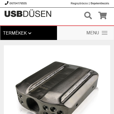
06704176555
Regisztrácio
|
Bejelentkezés
Ft
MENU
TERMÉKEK