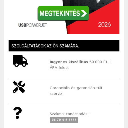
SZOLGÁLTATÁSOK AZ ÖN SZÁMÁRA.
Ingyenes kiszállítás
50.000 Ft +
ÁFA felett
Garanciális és garancián túli
szerviz
Szakmai tanácsadás -
06 70 417 6555