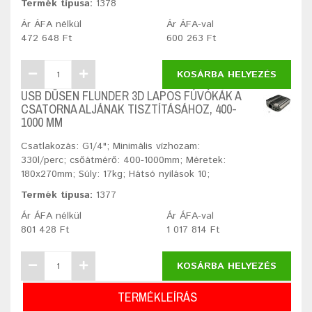
Termék típusa:
1378
Ár ÁFA nélkül
Ár ÁFA-val
472 648 Ft
600 263 Ft
KOSÁRBA HELYEZÉS
USB DÜSEN FLUNDER 3D LAPOS FÚVÓKÁK A
CSATORNA ALJÁNAK TISZTÍTÁSÁHOZ, 400-
1000 MM
Csatlakozás: G1/4"; Minimális vízhozam:
330l/perc; csőátmérő: 400-1000mm; Méretek:
180x270mm; Súly: 17kg; Hátsó nyílások 10;
Termék típusa:
1377
Ár ÁFA nélkül
Ár ÁFA-val
801 428 Ft
1 017 814 Ft
KOSÁRBA HELYEZÉS
TERMÉKLEÍRÁS