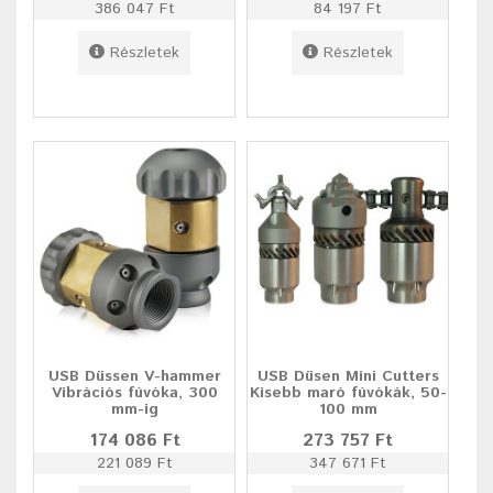
386 047 Ft
84 197 Ft
Részletek
Részletek
USB Düssen V-hammer
USB Düsen Mini Cutters
Vibrációs fúvóka, 300
Kisebb maró fúvókák, 50-
mm-ig
100 mm
174 086 Ft
273 757 Ft
221 089 Ft
347 671 Ft