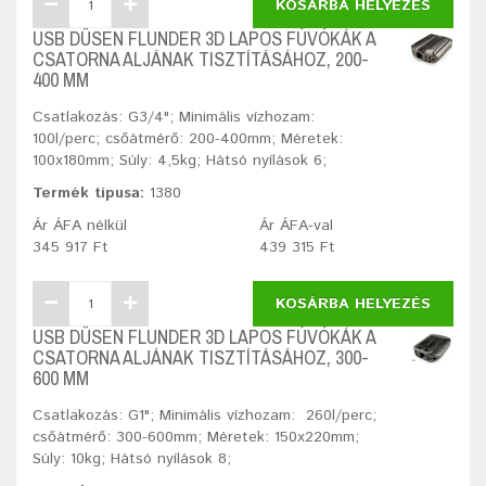
KOSÁRBA HELYEZÉS
USB DÜSEN FLUNDER 3D LAPOS FÚVÓKÁK A
CSATORNA ALJÁNAK TISZTÍTÁSÁHOZ, 200-
400 MM
Csatlakozás: G3/4"; Minimális vízhozam:
100l/perc; csőátmérő: 200-400mm; Méretek:
100x180mm; Súly: 4,5kg; Hátsó nyílások 6;
Termék típusa:
1380
Ár ÁFA nélkül
Ár ÁFA-val
345 917 Ft
439 315 Ft
KOSÁRBA HELYEZÉS
USB DÜSEN FLUNDER 3D LAPOS FÚVÓKÁK A
CSATORNA ALJÁNAK TISZTÍTÁSÁHOZ, 300-
600 MM
Csatlakozás: G1"; Minimális vízhozam: 260l/perc;
csőátmérő: 300-600mm; Méretek: 150x220mm;
Súly: 10kg; Hátsó nyílások 8;