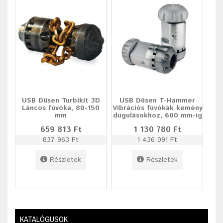
USB Düsen Turbikit 3D
USB Düsen T-Hammer
Láncos fúvóka, 80-150
Vibrációs fúvókák kemény
mm
dugulásokhoz, 600 mm-ig
659 813 Ft
1 130 780 Ft
837 963 Ft
1 436 091 Ft
Részletek
Részletek
KATALÓGUSOK