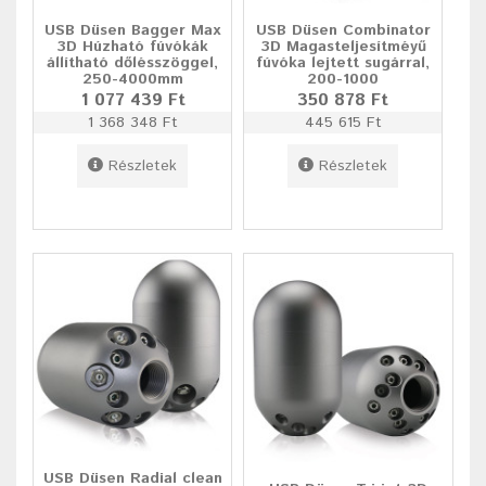
USB Düsen Bagger Max
USB Düsen Combinator
3D Húzható fúvókák
3D Magasteljesítméyű
állítható dőlésszöggel,
fúvóka lejtett sugárral,
250-4000mm
200-1000
1 077 439 Ft
350 878 Ft
1 368 348 Ft
445 615 Ft
Részletek
Részletek
USB Düsen Radial clean