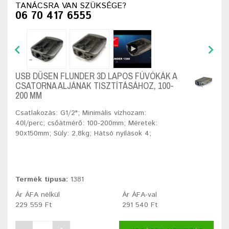
TANÁCSRA VAN SZÜKSÉGE?
06 70 417 6555
USB DÜSEN FLUNDER 3D LAPOS FÚVÓKÁK A
CSATORNA ALJÁNAK TISZTÍTÁSÁHOZ, 100-
200 MM
Csatlakozás: G1/2"; Minimális vízhozam:
40l/perc; csőátmérő: 100-200mm; Méretek:
90x150mm; Súly: 2,8kg; Hátsó nyílások 4;
Termék típusa:
1381
Ár ÁFA nélkül
Ár ÁFA-val
229 559 Ft
291 540 Ft