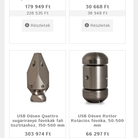
179 949 Ft
30 668 Ft
228 535 Ft
38 948 Ft
Részletek
Részletek
USB Düsen Quattro
USB Düsen Rottor
sugárirányú fúvókák fali
Rotációs fúvóka, 50-500
tisztításhoz, 150-500 mm
mm
303 974 Ft
66 297 Ft