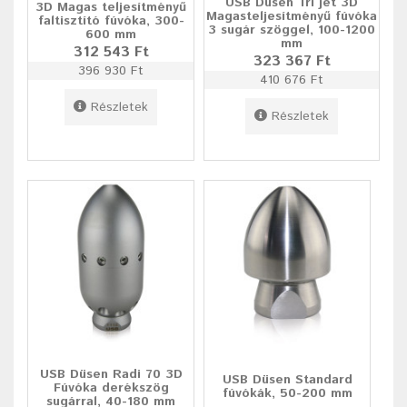
USB Düsen Tri jet 3D
3D Magas teljesítményű
Magasteljesítményű fúvóka
faltisztító fúvóka, 300-
3 sugár szöggel, 100-1200
600 mm
mm
312 543 Ft
323 367 Ft
396 930 Ft
410 676 Ft
Részletek
Részletek
USB Düsen Radi 70 3D
USB Düsen Standard
Fúvóka derékszög
fúvókák, 50-200 mm
sugárral, 40-180 mm