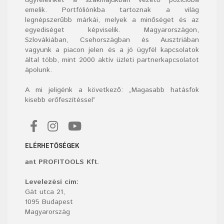
ügyfeleinket a szakmájukban vezető pozícióba
emelik. Portfóliónkba tartoznak a világ
legnépszerűbb márkái, melyek a minőséget és az
egyediséget képviselik. Magyarországon,
Szlovákiában, Csehországban és Ausztriában
vagyunk a piacon jelen és a jó ügyfél kapcsolatok
által több, mint 2000 aktív üzleti partnerkapcsolatot
ápolunk.
A mi jeligénk a következő: „Magasabb hatásfok
kisebb erőfeszítéssel”
ELÉRHETŐSÉGEK
ant PROFITOOLS Kft.
Levelezési cím:
Gát utca 21,
1095 Budapest
Magyarország