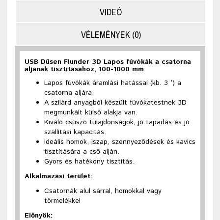
VIDEÓ
VÉLEMÉNYEK (0)
USB Düsen Flunder 3D Lapos fúvókák a csatorna
aljának tisztításához, 100-1000 mm
Lapos fúvókák áramlási hatással (kb. 3 °) a
csatorna aljára.
A szilárd anyagból készült fúvókatestnek 3D
megmunkált külső alakja van.
Kiváló csúszó tulajdonságok, jó tapadás és jó
szállítási kapacitás.
Ideális homok, iszap, szennyeződések és kavics
tisztítására a cső alján.
Gyors és hatékony tisztítás.
Alkalmazási terület:
Csatornák alul sárral, homokkal vagy
törmelékkel
Előnyök: