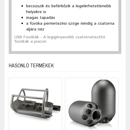
becsúszik és beférkőzik a legelérhetetlenebb
helyekre is
magas tapadás
a fúvóka permetezési szöge mindig a csatorna
aljára néz
USB Fúvókák - A legigényesebb csatornatisztító
fúvókák a piacon
HASONLÓ TERMÉKEK