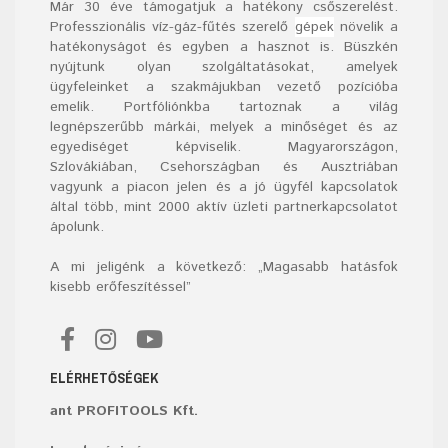
Már
30
éve támogatjuk a hatékony csőszerelést.
Professzionális víz-gáz-fűtés szerelő
gépek
növelik a
hatékonyságot és egyben a hasznot is. Büszkén
nyújtunk olyan szolgáltatásokat, amelyek
ügyfeleinket a szakmájukban vezető pozícióba
emelik. Portfóliónkba tartoznak a világ
legnépszerűbb márkái, melyek a minőséget és az
egyediséget képviselik. Magyarországon,
Szlovákiában, Csehországban és Ausztriában
vagyunk a piacon jelen és a jó ügyfél kapcsolatok
által több, mint 2000 aktív üzleti partnerkapcsolatot
ápolunk.
A mi jeligénk a következő: „Magasabb hatásfok
kisebb erőfeszítéssel”
ELÉRHETŐSÉGEK
ant PROFITOOLS Kft.