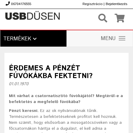
06704176555
Regisztrácio
|
Bejelentkezés
Ft
MENU
TERMÉKEK
ÉRDEMES A PÉNZÉT
FÚVÓKÁKBA FEKTETNI?
01.01.1970
Mit várhat a csatornatisztító fúvókájától? Megtérül-e a
befektetés a megfelelő fúvókába?
Pénzt keresni.
Ez az ok nyilvánvalónak tűnik.
Természetesen a befektetéseknek profitot kell hozniuk.
Nem számít, hogy elsősorban a mosogatócsöveken vagy a
főcsatornákon hárítja el a dugulást, el kell adnia a