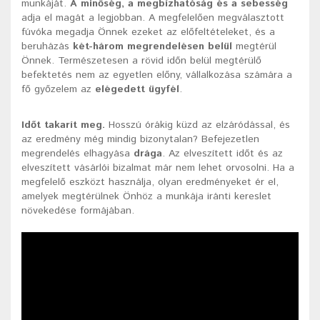
munkáját.
A minőség, a megbízhatóság és a sebesség
adja el magát a legjobban. A megfelelően megválasztott
fúvóka megadja Önnek ezeket az előfeltételeket, és a
beruházás
két-három megrendelésen belül
megtérül
Önnek. Természetesen a rövid időn belül megtérülő
befektetés nem az egyetlen előny, vállalkozása számára a
fő győzelem az
elégedett ügyfél
.
Időt takarít meg.
Hosszú órákig küzd az elzáródással, és
az eredmény még mindig bizonytalan? Befejezetlen
megrendelés elhagyása
drága
. Az elveszített időt és az
elveszített vásárlói bizalmat már nem lehet orvosolni. Ha a
megfelelő eszközt használja, olyan eredményeket ér el,
amelyek megtérülnek Önhöz a munkája iránti kereslet
növekedése formájában.