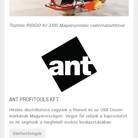
Tisztítás RIDGID KJ-3100 Magasnyomású csatornatisztítóval
ANT PROFITOOLS KFT.
Hiteles disztribútora vagyunk a Rioned és az USB Düsen
márkának Magyarországon. Vegye fel velünk a kapcsolatot
és mi segítünk a megfelelő eszköz kiválasztásában.
Elérhetőségek