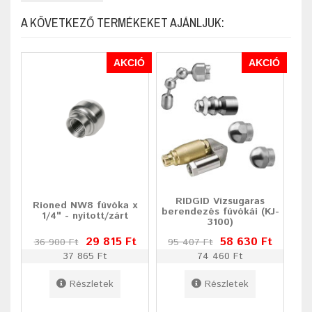
A KÖVETKEZŐ TERMÉKEKET AJÁNLJUK:
AKCIÓ
AKCIÓ
RIDGID Vízsugaras
Rioned NW8 fúvóka x
berendezés fúvókái (KJ-
1/4" - nyitott/zárt
3100)
29 815 Ft
58 630 Ft
36 900 Ft
95 407 Ft
37 865 Ft
74 460 Ft
Részletek
Részletek