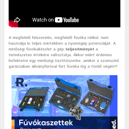
A megfelelő felszerelés, megfelelő fúvóka nélkül, nem
használja ki teljes mértékben a nyomógép potenciálját. A
minőségi fúvókakészlet a gép
teljesítményét
a
természetes értékére változtatja. Akkor miért érdemes
befektetni egy minőségi tisztítószerbe, amikor a szomszéd
garázsában állványfúróval fúrt fúvóka lóg a tömlő végén!?