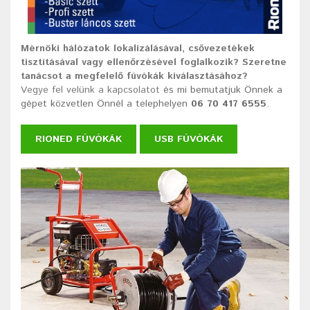
Mérnöki hálózatok lokalizálásával, csővezetékek
tisztításával vagy ellenőrzésével foglalkozik? Szeretne
tanácsot a megfelelő fúvókák kiválasztásához?
Vegye fel velünk a kapcsolatot
és mi bemutatjuk Önnek a
gépet közvetlen Önnél a telephelyen
06 70 417 6555
.
RIONED FÚVÓKÁK
USB FÚVÓKÁK