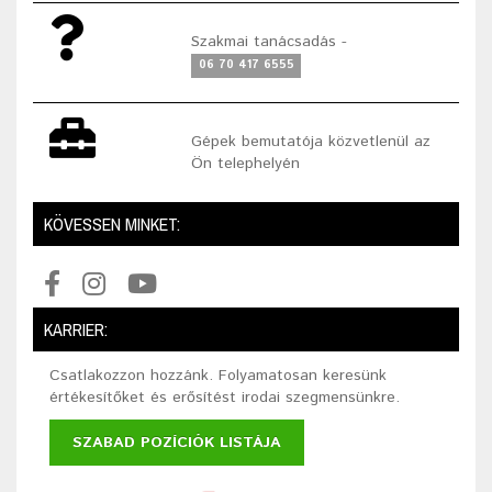
Szakmai tanácsadás -
06 70 417 6555
Gépek bemutatója közvetlenül az
Ön telephelyén
KÖVESSEN MINKET:
KARRIER:
Csatlakozzon hozzánk. Folyamatosan keresünk
értékesítőket és erősítést irodai szegmensünkre.
SZABAD POZÍCIÓK LISTÁJA