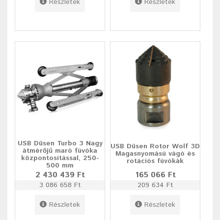
Részletek
Részletek
USB Düsen Turbo 3 Nagy
USB Düsen Rotor Wolf 3D
átmérőjű maró fúvóka
Magasnyomású vágó és
központosítással, 250-
rotációs fúvókák
500 mm
2 430 439 Ft
165 066 Ft
3 086 658 Ft
209 634 Ft
Részletek
Részletek