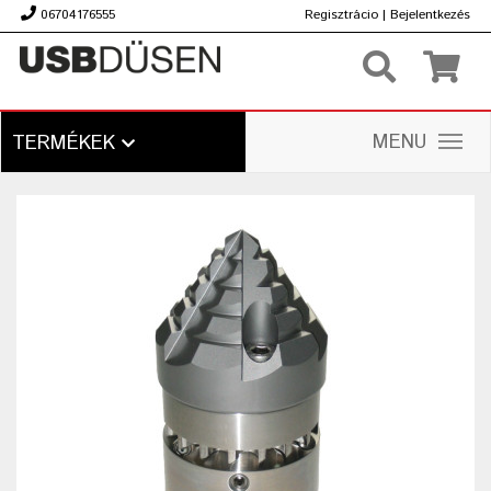
06704176555
Regisztrácio
|
Bejelentkezés
Ft
MENU
TERMÉKEK