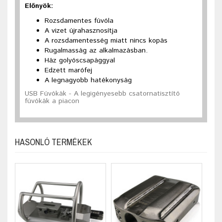
Előnyök:
Rozsdamentes fúvóla
A vizet újrahasznosítja
A rozsdamentesség miatt nincs kopás
Rugalmasság az alkalmazásban.
Ház golyóscsapággyal
Edzett marófej
A legnagyobb hatékonyság
USB Fúvókák - A legigényesebb csatornatisztító
fúvókák a piacon
HASONLÓ TERMÉKEK