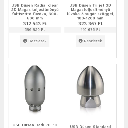
USB Düsen Radial clean
USB Düsen Tri jet 3D
3D Magas teljesítményű
Magasteljesítményű
faltisztító fúvóka, 300-
fúvóka 3 sugár szöggel,
600 mm
100-1200 mm
312 543 Ft
323 367 Ft
396 930 Ft
410 676 Ft
Részletek
Részletek
USB Düsen Radi 70 3D
USB Düsen Standard