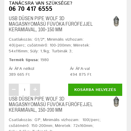
TANÁCSRA VAN SZÜKSÉGE?
06 70 417 6555
USB DÜSEN PIPE WOLF 3D
MAGASNYOMÁSÚ FÚVÓKA FÚRÓFEJJEL
KERÁMIÁVAL, 100-150 MM
Csatlakozás: G1/2"; Minimális vízhozam:
40l/perc; csőátmérő: 100-200mm; Méretek:
54x116mm; Súly: 1,1kg; Turbinák 3;
Termék típusa:
1980
Ár ÁFA nélkül
Ár ÁFA-val
389 665 Ft
494 875 Ft
KOSÁRBA HELYEZÉS
USB DÜSEN PIPE WOLF 3D
MAGASNYOMÁSÚ FÚVÓKA FÚRÓFEJJEL
KERÁMIÁVAL, 150-200 MM
Csatlakozás: G1"; Minimális vízhozam: 100l/perc;
csőátmérő: 150-200mm; Méretek: 72x160mm;