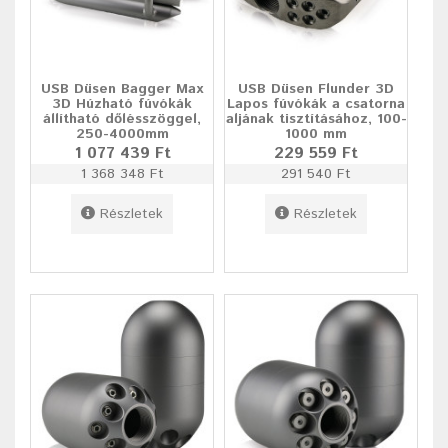
USB Düsen Bagger Max
USB Düsen Flunder 3D
3D Húzható fúvókák
Lapos fúvókák a csatorna
állítható dőlésszöggel,
aljának tisztításához, 100-
250-4000mm
1000 mm
1 077 439 Ft
229 559 Ft
1 368 348 Ft
291 540 Ft
Részletek
Részletek