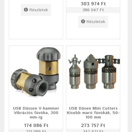
303 974 Ft
Részletek
386 047 Ft
Részletek
USB Düssen V-hammer
USB Düsen Mini Cutters
Vibrációs fúvóka, 300
Kisebb maró fúvókák, 50-
mm-ig
100 mm
174 086 Ft
273 757 Ft
221 089 Ft
347 671 Ft