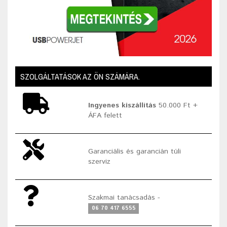
SZOLGÁLTATÁSOK AZ ÖN SZÁMÁRA.
Ingyenes kiszállítás
50.000 Ft +
ÁFA felett
Garanciális és garancián túli
szerviz
Szakmai tanácsadás -
06 70 417 6555