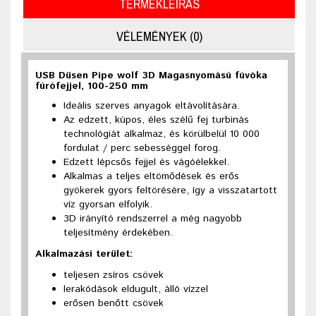
TERMÉKLEÍRÁS
VÉLEMÉNYEK (0)
USB Düsen Pipe wolf 3D Magasnyomású fúvóka
fúrófejjel, 100-250 mm
Ideális szerves anyagok eltávolítására.
Az edzett, kúpos, éles szélű fej turbinás
technológiát alkalmaz, és körülbelül 10 000
fordulat / perc sebességgel forog.
Edzett lépcsős fejjel és vágóélekkel.
Alkalmas a teljes eltömődések és erős
gyökerek gyors feltörésére, így a visszatartott
víz gyorsan elfolyik.
3D irányító rendszerrel a még nagyobb
teljesítmény érdekében.
Alkalmazási terület:
teljesen zsíros csövek
lerakódások eldugult, álló vízzel
erősen benőtt csövek