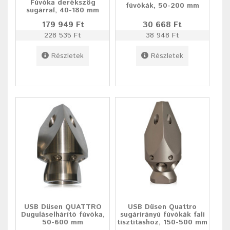
Fúvóka derékszög
fúvókák, 50-200 mm
sugárral, 40-180 mm
179 949 Ft
30 668 Ft
228 535 Ft
38 948 Ft
Részletek
Részletek
USB Düsen QUATTRO
USB Düsen Quattro
Duguláselhárító fúvóka,
sugárirányú fúvókák fali
50-600 mm
tisztításhoz, 150-500 mm