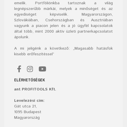
emelik. Portfóliónkba tartoznak a világ
legnépszerűbb márkái, melyek a minőséget és az
egyediséget képviselik. Magyarországon,
Szlovákiában, Csehországban és Ausztriában
vagyunk a piacon jelen és a jó ügyfél kapcsolatok
által több, mint 2000 aktív üzleti partnerkapcsolatot
ápolunk.
A mi jeligénk a következő: „Magasabb hatásfok
kisebb erőfeszítéssel”
ELÉRHETŐSÉGEK
ant PROFITOOLS Kft.
Levelezési cím:
Gát utca 21,
1095 Budapest
Magyarország