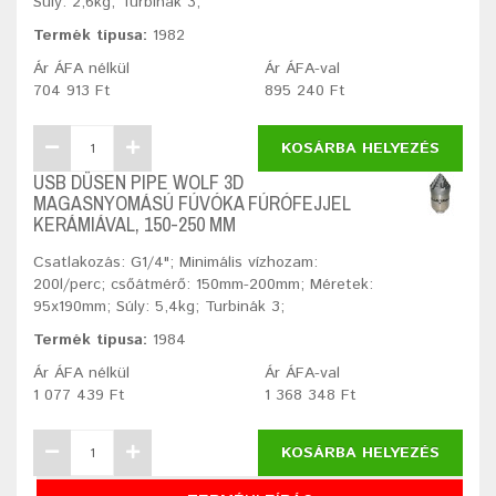
Súly: 2,6kg; Turbinák 3;
Termék típusa:
1982
Ár ÁFA nélkül
Ár ÁFA-val
704 913 Ft
895 240 Ft
KOSÁRBA HELYEZÉS
USB DÜSEN PIPE WOLF 3D
MAGASNYOMÁSÚ FÚVÓKA FÚRÓFEJJEL
KERÁMIÁVAL, 150-250 MM
Csatlakozás: G1/4"; Minimális vízhozam:
200l/perc; csőátmérő: 150mm-200mm; Méretek:
95x190mm; Súly: 5,4kg; Turbinák 3;
Termék típusa:
1984
Ár ÁFA nélkül
Ár ÁFA-val
1 077 439 Ft
1 368 348 Ft
KOSÁRBA HELYEZÉS